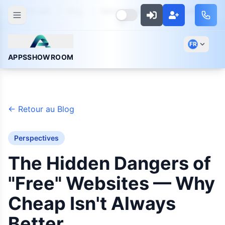
Accueil
Blog
Hidden Dangers Free Websites
FR
APPSSHOWROOM
←
Retour au Blog
Perspectives
The Hidden Dangers of
"Free" Websites — Why
Cheap Isn't Always
Better