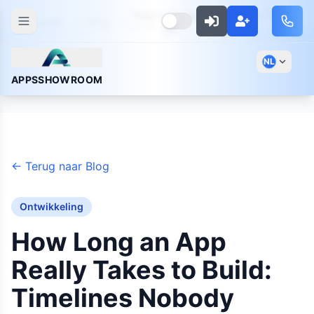
How Long App Really Takes To
Home
Blog
Build
NL
APPSSHOWROOM
←
Terug naar Blog
Ontwikkeling
How Long an App
Really Takes to Build:
Timelines Nobody